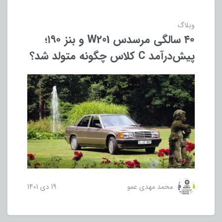
وبلاگ
۴۰ سالگی مرسدس W201 و بنز ۱۹۰؛
پیش‌درآمد C کلاس چگونه متولد شد؟
محمد مهدی عمو
19 دی 1401