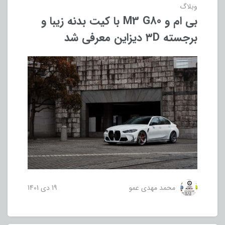
وبلاگ
بی ام و M3 G80 با کیت بدنه زیبا و
برجسته ۳D دیزاین معرفی شد
محمد مهدی عمو
19 دی 1401