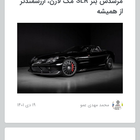
مرسدس بنز SLR مک لارن، ارزشمندتر
از همیشه
محمد مهدی عمو
19 دی 1401