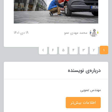
محمد مهدی عمو
19 دی 1401
6
5
4
3
2
1
درباره‌ی نویسنده
مهندس عمویی
اطلاعات بیش‌تر