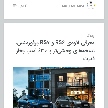
محمد مهدی عمو
19 دی 1401
وبلاگ
معرفی آئودی RS6 و RS7 پرفورمنس،
نسخه‌های وحشی‌تر با ۶۳۰ اسب بخار
قدرت