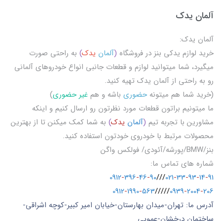
آلمان یدک
آلمان یدک:
خرید لوازم یدکی بنز در فروشگاه
(
آلمان
یدک
)
به راحتی صورت
میگیرد، شما میتوانید لوازم و قطعات جانبی انواع خودروهای آلمانی
رو به راحتی از آلمان یدک تهیه کنید.
(خرید شما هم میتونه
حضوری
باشه و هم
غیر حضوری
)
ما میتونیم براتون قطعات مورد نظرتون رو ارسال کنیم و اینکه
مشاورین با تجربه تیم
(
آلمان
یدک
)
به شما کمک میکنن تا از بهترین
محصولات مرتبط با خودروی خودتون استفاده کنید.
بنز/BMW/پورشه/آئودی/ فولکس واگن
شماره های تماس ما:
0912
-
396
-
46
-
90
///
021
-
33
-
93
-
14
-
91
0912
-
1990
-
563
/////
0939
-
2004
-
206
آدرس ما: تهران-میدان بهارستان-خیابان امیر کبیر-کوچه اشراقی-
ساختمان درخشان-عمویی