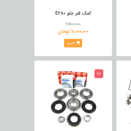
کمک فنر جلو E280
7,500,000
7,000,000 تومان
خرید
7٪