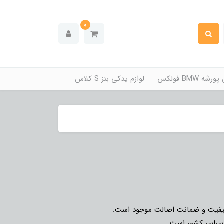
0
ه BMW فولکس
لوازم یدکی بنز S کلاس