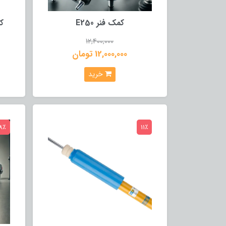
کمک فنر E250
کم
12,400,000
12,000,000 تومان
خرید
8٪
11٪