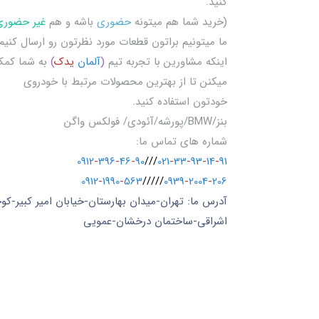
کنید.
(خرید شما هم میتونه
حضوری
باشه و هم
غیر حضوری
ما میتونیم براتون قطعات مورد نظرتون رو ارسال کنیم
اینکه مشاورین با تجربه تیم
(
آلمان
یدک
)
به شما کم
میکنن تا از بهترین محصولات مرتبط با خودروی
خودتون استفاده کنید.
بنز/BMW/پورشه/آئودی/ فولکس واگن
شماره های تماس ما:
0912
-
396
-
46
-
90
///
021
-
33
-
93
-
14
-
91
0912
-
1990
-
563
/////
0939
-
2004
-
206
آدرس ما: تهران-میدان بهارستان-خیابان امیر کبیر-کو
اشراقی-ساختمان درخشان-عمویی