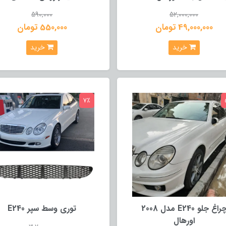
590,000
52,000,000
49,000,000 تومان
550,000 تومان
خرید
خرید
7٪
چراغ جلو E240 مدل 2008
توری وسط سپر E240
اورهال