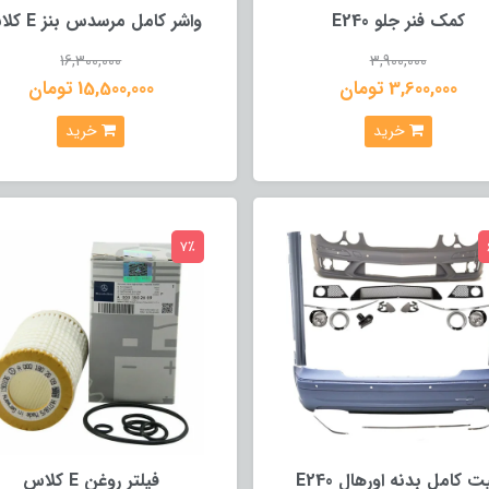
کمک فنر جلو E240
واشر کامل مرسدس بنز E کلاس
16,300,000
3,900,000
3,600,000 تومان
15,500,000 تومان
خرید
خرید
7٪
ت کامل بدنه اورهال E240
فیلتر روغن E کلاس