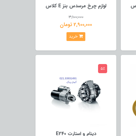
لوازم چرخ مرسدس بنز E کلاس
3,100,000
2,900,000 تومان
خرید
5٪
دینام و استارت E240