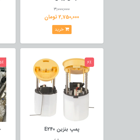
3,000,000
2,750,000 تومان
خرید
5٪
6٪
پمپ بنزین E240