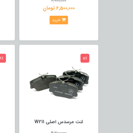
6,900,000
6,500,000 تومان
خرید
9٪
5٪
لنت مرسدس اصلی W211
3,700,000