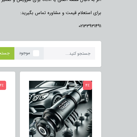
برای استعلام قیمت و مشاوره تماس بگیرید:
02133931491
موجود
جستج
4٪
4٪