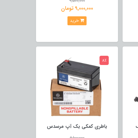
9,500,000
9,000,000 تومان
خرید
8٪
یک
باطری کمکی بک آپ مرسدس
8,100,000