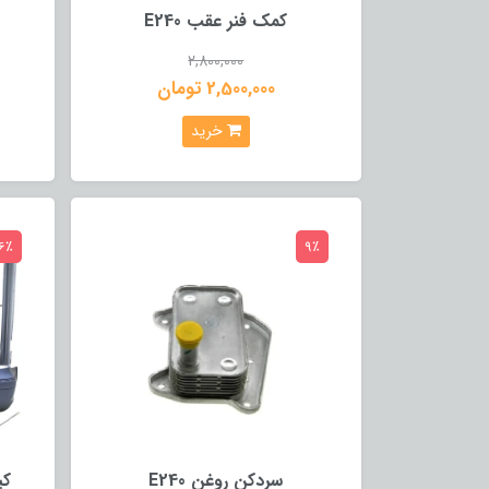
کمک فنر عقب E240
2,800,000
2,500,000 تومان
خرید
6٪
9٪
سردکن روغن E240
کی