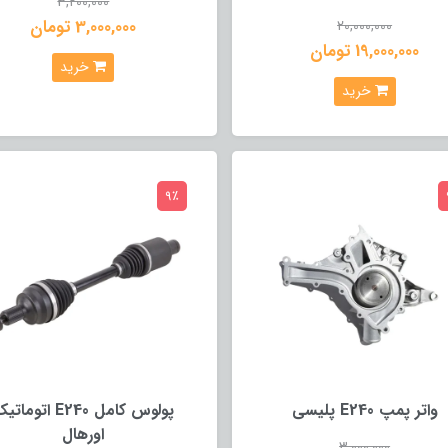
3,200,000
3,000,000 تومان
20,000,000
19,000,000 تومان
خرید
خرید
9٪
واتر پمپ E240 پلیسی
پولوس کامل E240 اتومات
اورهال
3,000,000