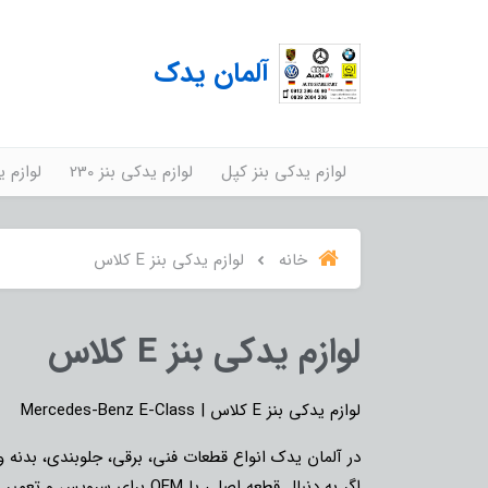
آلمان یدک
لوازم یدکی بنز کپل
لوازم یدکی بنز 230
لوازم ید
خانه
لوازم یدکی بنز E کلاس
لوازم یدکی بنز E کلاس
لوازم یدکی بنز E کلاس | Mercedes-Benz E-Class
در آلمان یدک انواع قطعات فنی، برقی، جلوبندی، بدنه و مصرفی بنز E کلاس برای مدل‌های مختلف W211، W212، W213 با بهترین کیف
اگر به دنبال قطعه اصلی یا OEM برای سرویس و تعمیر E کلاس هستید، آلمان یدک مرجع تخصصی تأمین قطعات مرسدس بنز در سراسر کشور است.