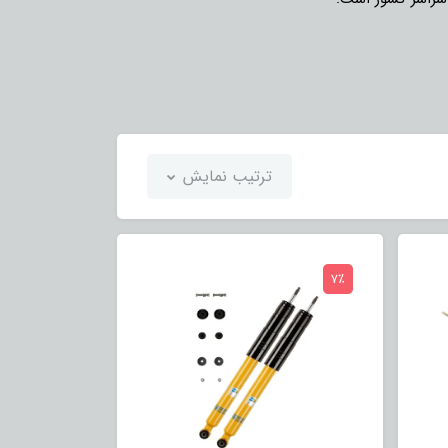
ترتیب نمایش
7٪