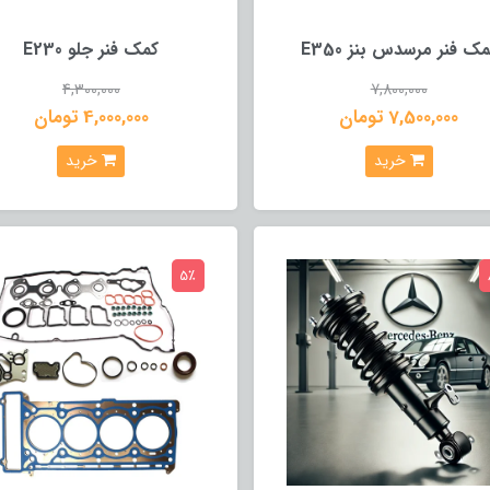
ک فنر مرسدس بنز E350
کمک فنر جلو E230
4,300,000
7,800,000
7,500,000 تومان
4,000,000 تومان
خرید
خرید
5٪