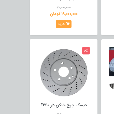
20,000,000
19,000,000 تومان
خرید
6٪
دیسک چرخ خنکن دار E240