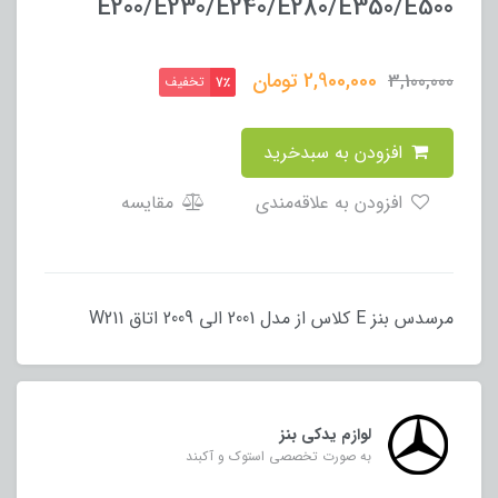
E200/E230/E240/E280/E350/E500
2,900,000
تومان
3,100,000
تخفیف
7٪
افزودن به سبدخرید
افزودن به علاقه‌مندی
مقایسه
مرسدس بنز E کلاس از مدل 2001 الی 2009 اتاق W211
لوازم یدکی بنز
به صورت تخصصی استوک و آکبند