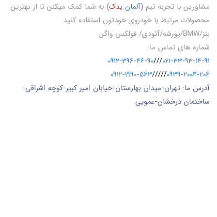
مشاورین با تجربه تیم
(
آلمان
یدک
)
به شما کمک میکنن تا از بهترین
محصولات مرتبط با خودروی خودتون استفاده کنید.
بنز/BMW/پورشه/آئودی/ فولکس واگن
شماره های تماس ما:
0912
-
396
-
46
-
90
///
021
-
33
-
93
-
14
-
91
0912
-
1990
-
563
/////
0939
-
2004
-
206
آدرس ما: تهران-میدان بهارستان-خیابان امیر کبیر-کوچه اشراقی-
ساختمان درخشان-عمویی