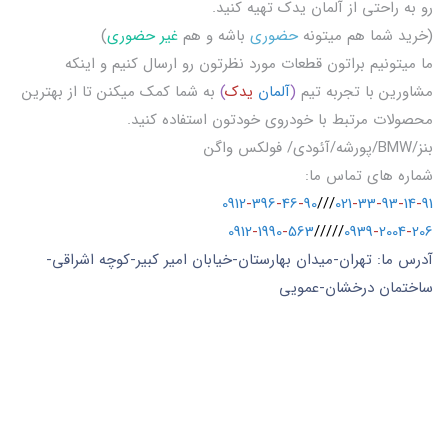
رو به راحتی از آلمان یدک تهیه کنید.
(خرید شما هم میتونه
حضوری
باشه و هم
غیر حضوری
)
ما میتونیم براتون قطعات مورد نظرتون رو ارسال کنیم و اینکه
مشاورین با تجربه تیم
(
آلمان
یدک
)
به شما کمک میکنن تا از بهترین
محصولات مرتبط با خودروی خودتون استفاده کنید.
بنز/BMW/پورشه/آئودی/ فولکس واگن
شماره های تماس ما:
0912
-
396
-
46
-
90
///
021
-
33
-
93
-
14
-
91
0912
-
1990
-
563
/////
0939
-
2004
-
206
آدرس ما: تهران-میدان بهارستان-خیابان امیر کبیر-کوچه اشراقی-
ساختمان درخشان-عمویی