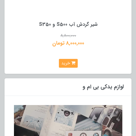
شیر گردش آب S500 و S350
8,800,000
8,000,000 تومان
خرید
لوازم یدکی بی ام و