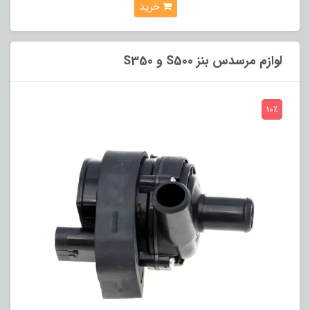
خرید
لوازم مرسدس بنز S500 و S350
10٪