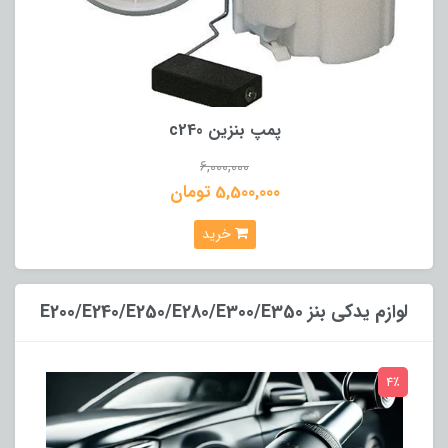
پمپ بنزین c240
6,000,000
5,500,000 تومان
خرید
لوازم یدکی بنز E200/E240/E250/E280/E300/E350
4٪