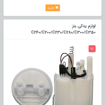
خرید
لوازم یدکی بنز
C240/C200/C230/C280/C300/C350
9٪