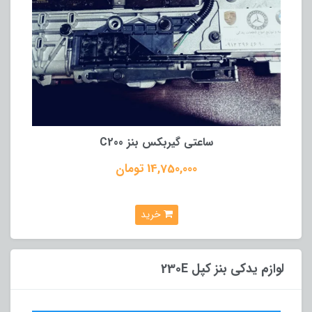
ساعتی گیربکس بنز C200
14,750,000 تومان
خرید
لوازم یدکی بنز کپل 230E