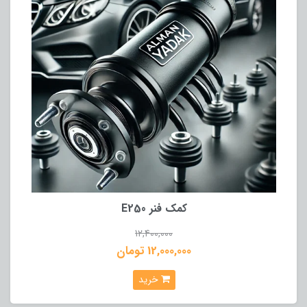
کمک فنر E250
12,400,000
12,000,000 تومان
خرید