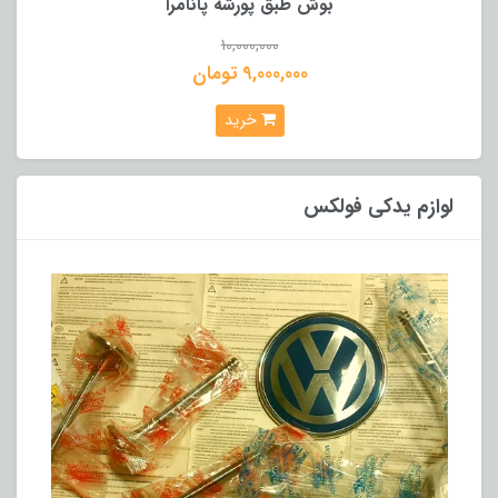
بوش طبق پورشه پانامرا
10,000,000
9,000,000 تومان
خرید
لوازم یدکی فولکس