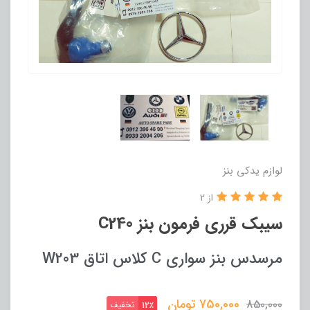
لوازم یدکی بنز
از 2
سیبک قرری فرمون بنز C240
مرسدس بنز سواری C کلاس اتاق W203
750,000
تومان
850,000
تخفیف
12٪