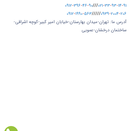
0912
-
396
-
46
-
90
///
021
-
33
-
93
-
14
-
91
0912
-
1990
-
563
/////
0939
-
2004
-
206
آدرس ما: تهران-میدان بهارستان-خیابان امیر کبیر-کوچه اشراقی-
ساختمان درخشان-عمویی