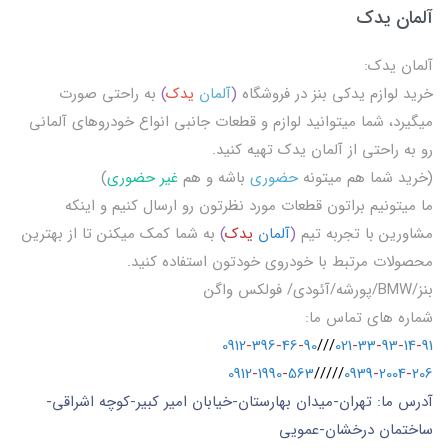
آلمان یدک
آلمان یدک:
خرید لوازم یدکی بنز در فروشگاه
(
آلمان
یدک
)
به راحتی صورت
میگیرد، شما میتوانید لوازم و قطعات جانبی انواع خودروهای آلمانی
رو به راحتی از آلمان یدک تهیه کنید.
(خرید شما هم میتونه
حضوری
باشه و هم
غیر حضوری
)
ما میتونیم براتون قطعات مورد نظرتون رو ارسال کنیم و اینکه
مشاورین با تجربه تیم
(
آلمان
یدک
)
به شما کمک میکنن تا از بهترین
محصولات مرتبط با خودروی خودتون استفاده کنید.
بنز/BMW/پورشه/آئودی/ فولکس واگن
شماره های تماس ما:
0912
-
396
-
46
-
90
///
021
-
33
-
93
-
14
-
91
0912
-
1990
-
563
/////
0939
-
2004
-
206
آدرس ما: تهران-میدان بهارستان-خیابان امیر کبیر-کوچه اشراقی-
ساختمان درخشان-عمویی