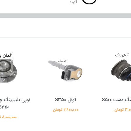
آکبند
S35
توپی بلبیرینگ چرخ S500 و
یونیت بک آپشن S کل
S350
 تومان
12,000,000 تومان
8,000,000 تومان