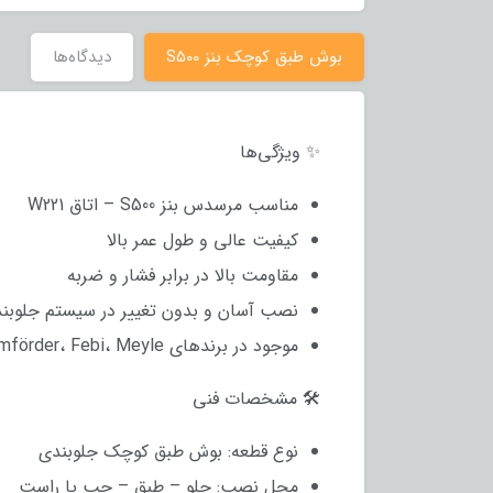
بوش طبق کوچک بنز S500
دیدگاه‌ها
✨ ویژگی‌ها
مناسب مرسدس بنز S500 – اتاق W221
کیفیت عالی و طول عمر بالا
مقاومت بالا در برابر فشار و ضربه
نصب آسان و بدون تغییر در سیستم جلوبن
موجود در برندهای Lemförder، Febi، Meyle و برندهای چینی تست‌شده
🛠 مشخصات فنی
نوع قطعه: بوش طبق کوچک جلوبندی
محل نصب: جلو – طبق – چپ یا راست