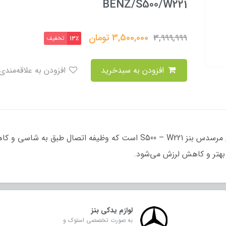
BENZ/S500/W221
3,500,000
تومان
3,999,999
تخفیف
13٪
افزودن به سبدخرید
افزودن به علاقه‌مندی
بوش طبق کوچک یکی از قطعات مهم جلوبندی مرسدس بنز S500 – W221 است که وظ
 بهتر و کاهش لرزش می‌شود.
لوازم یدکی بنز
به صورت تخصصی استوک و