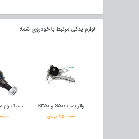
لوازم یدکی مرتبط با خودروی شما:
S5 و S350
سیبک رام سگ دست S500
کوئل 0
4,500,00 تومان
3,000,000 تومان
2,900,000