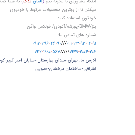
اینکه مشاورین با تجربه تیم
(
آلمان
یدک
)
به شما کم
میکنن تا از بهترین محصولات مرتبط با خودروی
خودتون استفاده کنید.
بنز/BMW/پورشه/آئودی/ فولکس واگن
شماره های تماس ما:
0912
-
396
-
46
-
90
///
021
-
33
-
93
-
14
-
91
0912
-
1990
-
563
/////
0939
-
2004
-
206
آدرس ما: تهران-میدان بهارستان-خیابان امیر کبیر-کو
اشراقی-ساختمان درخشان-عمویی