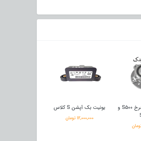
اس
موتور شیشه بالابر S500
شیلنگ رادیاتور S350
7,000,000 تومان
4,500,000 تومان