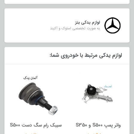
لوازم یدکی بنز
به صورت تخصصی استوک و آکبند
لوازم یدکی مرتبط با خودروی شما:
S35
سیبک رام سگ دست S500
کوئل S350