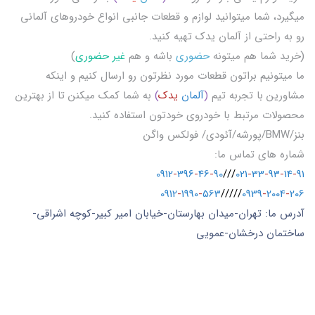
میگیرد، شما میتوانید لوازم و قطعات جانبی انواع خودروهای آلمانی
رو به راحتی از آلمان یدک تهیه کنید.
(خرید شما هم میتونه
حضوری
باشه و هم
غیر حضوری
)
ما میتونیم براتون قطعات مورد نظرتون رو ارسال کنیم و اینکه
مشاورین با تجربه تیم
(
آلمان
یدک
)
به شما کمک میکنن تا از بهترین
محصولات مرتبط با خودروی خودتون استفاده کنید.
بنز/BMW/پورشه/آئودی/ فولکس واگن
شماره های تماس ما:
0912
-
396
-
46
-
90
///
021
-
33
-
93
-
14
-
91
0912
-
1990
-
563
/////
0939
-
2004
-
206
آدرس ما: تهران-میدان بهارستان-خیابان امیر کبیر-کوچه اشراقی-
ساختمان درخشان-عمویی