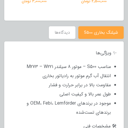
4,5 تومان
3,000,000 تومان
2,900,000 توما
شیلنگ بخاری S500
دیدگاه‌ها
✨ ویژگی‌ها
مناسب S500 – موتور 8 سیلندر M273 – W221
انتقال آب گرم موتور به رادیاتور بخاری
مقاومت بالا در برابر حرارت و فشار
طول عمر بالا و کیفیت اصلی
موجود در برندهای OEM، Febi، Lemförder و
برندهای تست‌شده
🛠 مشخصات فنی