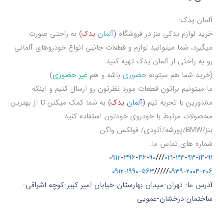
آلمان یدک:
خرید لوازم یدکی بنز در فروشگاه
(
آلمان
یدک
)
به راحتی صورت
میگیرد، شما میتوانید لوازم و قطعات جانبی انواع خودروهای آلمانی
رو به راحتی از آلمان یدک تهیه کنید.
(خرید شما هم میتونه
حضوری
باشه و هم
غیر حضوری
)
ما میتونیم براتون قطعات مورد نظرتون رو ارسال کنیم و اینکه
مشاورین با تجربه تیم
(
آلمان
یدک
)
به شما کمک میکنن تا از بهترین
محصولات مرتبط با خودروی خودتون استفاده کنید.
بنز/BMW/پورشه/آئودی/ فولکس واگن
شماره های تماس ما:
0912
-
396
-
46
-
90
///
021
-
33
-
93
-
14
-
91
0912
-
1990
-
563
/////
0939
-
2004
-
206
آدرس ما: تهران-میدان بهارستان-خیابان امیر کبیر-کوچه اشراقی-
ساختمان درخشان-عمویی