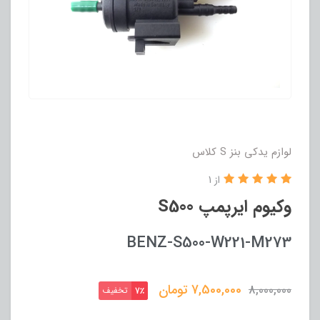
لوازم یدکی بنز S کلاس
از 1
وکیوم ایرپمپ S500
BENZ-S500-W221-M273
7,500,000
تومان
8,000,000
تخفیف
7٪