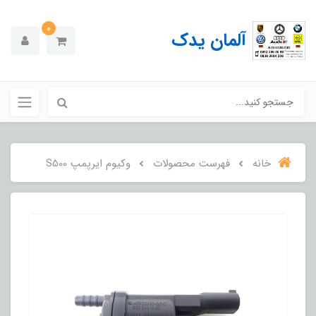
0
آلمان یدک
خانه
فهرست محصولات
وکیوم ایرپمپ S500