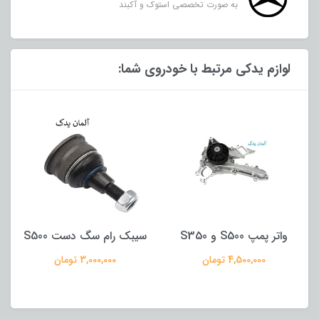
به صورت تخصصی استوک و آکبند
لوازم یدکی مرتبط با خودروی شما:
مپ S500 و S350
سیبک رام سگ دست S500
کوئ
4,500,000 تومان
3,000,000 تومان
0,000