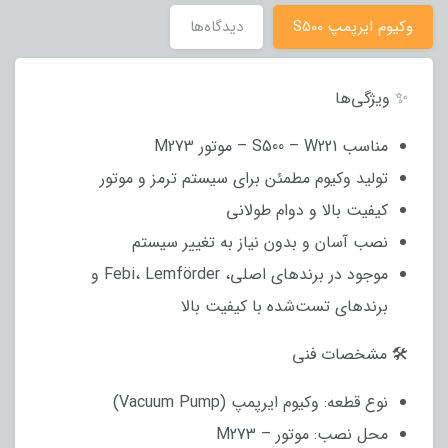
وکیوم ایرپمپ S500
دیدگاه‌ها
✨ ویژگی‌ها
مناسب S500 – W221 – موتور M273
تولید وکیوم مطمئن برای سیستم ترمز و موتور
کیفیت بالا و دوام طولانی
نصب آسان و بدون نیاز به تغییر سیستم
موجود در برندهای اصلی، Febi، Lemförder و
برندهای تست‌شده با کیفیت بالا
🛠 مشخصات فنی
نوع قطعه: وکیوم ایرپمپ (Vacuum Pump)
محل نصب: موتور – M273