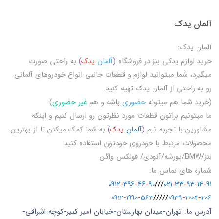
آلمان یدک
آلمان یدک:
خرید لوازم یدکی بنز در فروشگاه
(
آلمان
یدک
)
به راحتی صورت
میگیرد، شما میتوانید لوازم و قطعات جانبی انواع خودروهای آلمانی
رو به راحتی از آلمان یدک تهیه کنید.
(خرید شما هم میتونه
حضوری
باشه و هم
غیر حضوری
)
ما میتونیم براتون قطعات مورد نظرتون رو ارسال کنیم و اینکه
مشاورین با تجربه تیم
(
آلمان
یدک
)
به شما کمک میکنن تا از بهترین
محصولات مرتبط با خودروی خودتون استفاده کنید.
بنز/BMW/پورشه/آئودی/ فولکس واگن
شماره های تماس ما:
0912
-
396
-
46
-
90
///
021
-
33
-
93
-
14
-
91
0912
-
1990
-
563
/////
0939
-
2004
-
206
آدرس ما: تهران-میدان بهارستان-خیابان امیر کبیر-کوچه اشراقی-