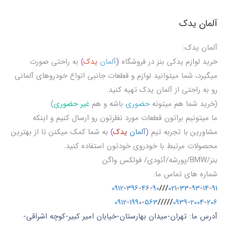
آلمان یدک
آلمان یدک:
خرید لوازم یدکی بنز در فروشگاه
(
آلمان
یدک
)
به راحتی صورت
میگیرد، شما میتوانید لوازم و قطعات جانبی انواع خودروهای آلمانی
رو به راحتی از آلمان یدک تهیه کنید.
(خرید شما هم میتونه
حضوری
باشه و هم
غیر حضوری
)
ما میتونیم براتون قطعات مورد نظرتون رو ارسال کنیم و اینکه
مشاورین با تجربه تیم
(
آلمان
یدک
)
به شما کمک میکنن تا از بهترین
محصولات مرتبط با خودروی خودتون استفاده کنید.
بنز/BMW/پورشه/آئودی/ فولکس واگن
شماره های تماس ما:
0912
-
396
-
46
-
90
///
021
-
33
-
93
-
14
-
91
0912
-
1990
-
563
/////
0939
-
2004
-
206
آدرس ما: تهران-میدان بهارستان-خیابان امیر کبیر-کوچه اشراقی-