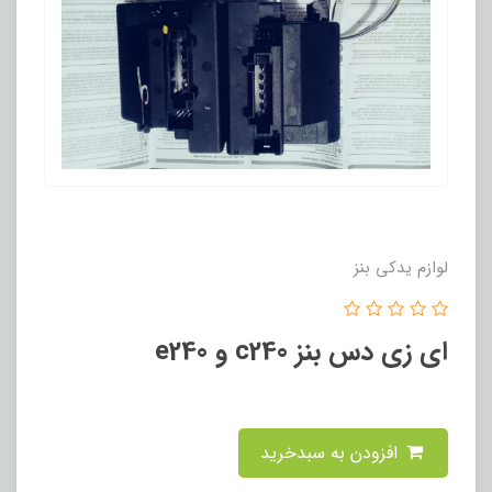
لوازم یدکی بنز
ای زی دس بنز c240 و e240
افزودن به سبدخرید