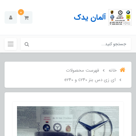
0
آلمان یدک
خانه
فهرست محصولات
ای زی دس بنز c240 و e240