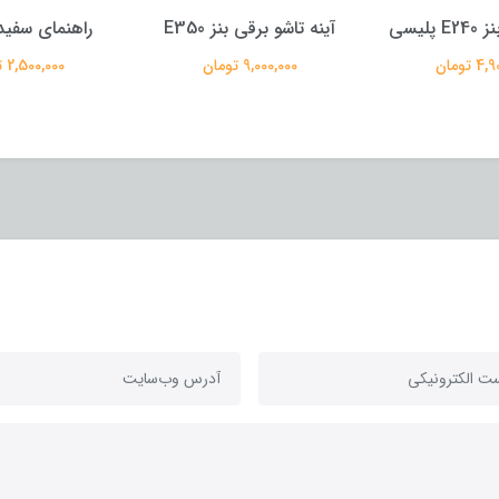
آینه تاشو برقی بنز E350
راهنمای سفید بنز کپل
واشر
9,000,000 تومان
2,500,000 تومان