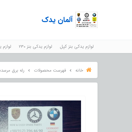
آلمان یدک
لوازم یدکی بنز کپل
لوازم یدکی بنز 230
لوازم ید
خانه
فهرست محصولات
رله برق مرسدس ب