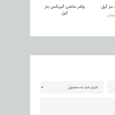
 ساعتی گیربکس بنز
صافی گیربکس اتومات بنز
کپل
230E کپل