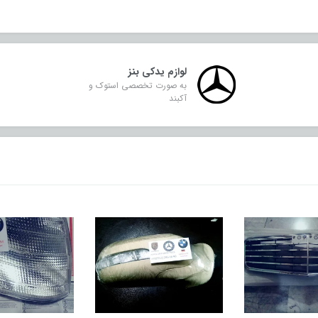
لوازم یدکی بنز
به صورت تخصصی استوک و
آکبند