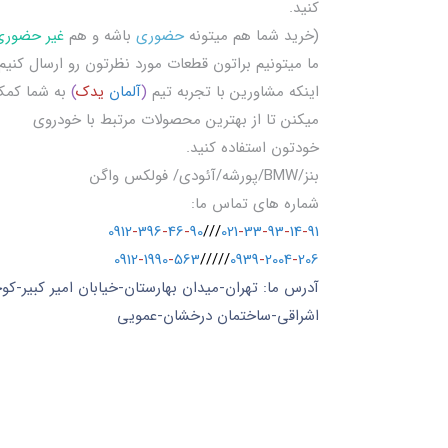
کنید.
(خرید شما هم میتونه
حضوری
باشه و هم
غیر حضوری
ما میتونیم براتون قطعات مورد نظرتون رو ارسال کنیم
اینکه مشاورین با تجربه تیم
(
آلمان
یدک
)
به شما کم
میکنن تا از بهترین محصولات مرتبط با خودروی
خودتون استفاده کنید.
بنز/BMW/پورشه/آئودی/ فولکس واگن
شماره های تماس ما:
0912
-
396
-
46
-
90
///
021
-
33
-
93
-
14
-
91
0912
-
1990
-
563
/////
0939
-
2004
-
206
آدرس ما: تهران-میدان بهارستان-خیابان امیر کبیر-کو
اشراقی-ساختمان درخشان-عمویی