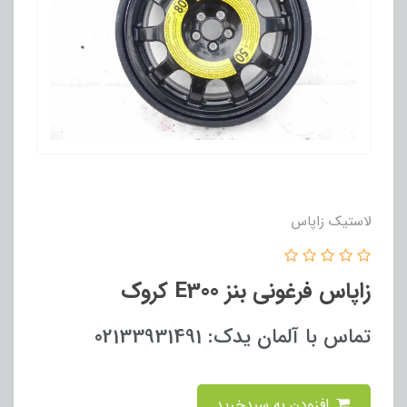
لاستیک زاپاس
زاپاس فرغونی بنز E300 کروک
تماس با آلمان یدک: 02133931491
افزودن به سبدخرید