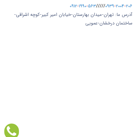
0912
-
1990
-
563
/////
0939
-
2004
-
206
آدرس ما: تهران-میدان بهارستان-خیابان امیر کبیر-کوچه اشراقی-
ساختمان درخشان-عمویی