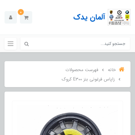
0
آلمان یدک
خانه
فهرست محصولات
زاپاس فرغونی بنز E300 کروک