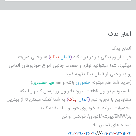
آلمان یدک
آلمان یدک:
خرید لوازم یدکی بنز در فروشگاه
(
آلمان
یدک
)
به راحتی صورت
میگیرد، شما میتوانید لوازم و قطعات جانبی انواع خودروهای آلمانی
رو به راحتی از آلمان یدک تهیه کنید.
(خرید شما هم میتونه
حضوری
باشه و هم
غیر حضوری
)
ما میتونیم براتون قطعات مورد نظرتون رو ارسال کنیم و اینکه
مشاورین با تجربه تیم
(
آلمان
یدک
)
به شما کمک میکنن تا از بهترین
محصولات مرتبط با خودروی خودتون استفاده کنید.
بنز/BMW/پورشه/آئودی/ فولکس واگن
شماره های تماس ما:
0912
-
396
-
46
-
90
///
021
-
33
-
93
-
14
-
91