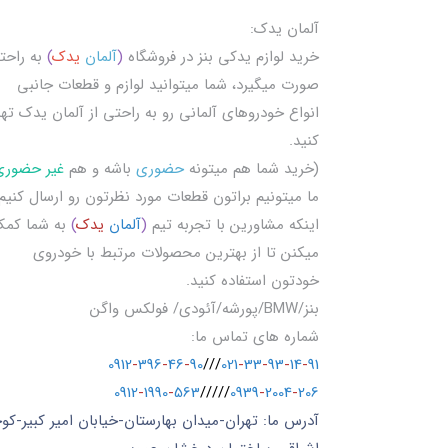
آلمان یدک:
خرید لوازم یدکی بنز در فروشگاه
(
آلمان
یدک
)
به راحت
صورت میگیرد، شما میتوانید لوازم و قطعات جانبی
انواع خودروهای آلمانی رو به راحتی از آلمان یدک تهی
کنید.
(خرید شما هم میتونه
حضوری
باشه و هم
غیر حضوری
ما میتونیم براتون قطعات مورد نظرتون رو ارسال کنیم
اینکه مشاورین با تجربه تیم
(
آلمان
یدک
)
به شما کم
میکنن تا از بهترین محصولات مرتبط با خودروی
خودتون استفاده کنید.
بنز/BMW/پورشه/آئودی/ فولکس واگن
شماره های تماس ما:
0912
-
396
-
46
-
90
///
021
-
33
-
93
-
14
-
91
0912
-
1990
-
563
/////
0939
-
2004
-
206
آدرس ما: تهران-میدان بهارستان-خیابان امیر کبیر-کو