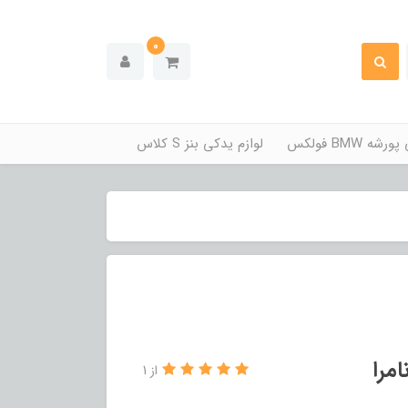
0
ه BMW فولکس
لوازم یدکی بنز S کلاس
مرا
از 1