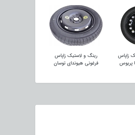
ک زاپاس
رینگ و لاستیک زاپاس
رینگ و لاستیک زا
ا پریوس
فرغونی هیوندای توسان
فرغونی لکسو