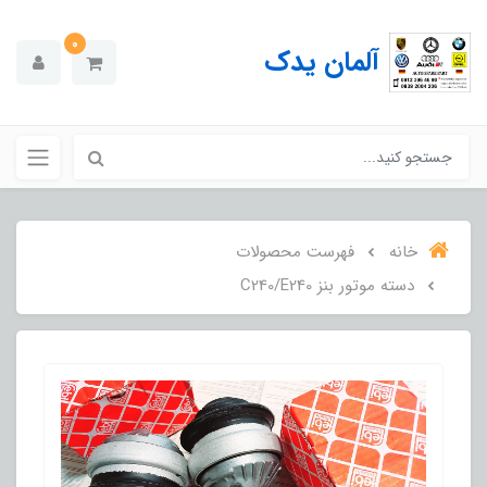
0
آلمان یدک
خانه
فهرست محصولات
دسته موتور بنز C240/E240