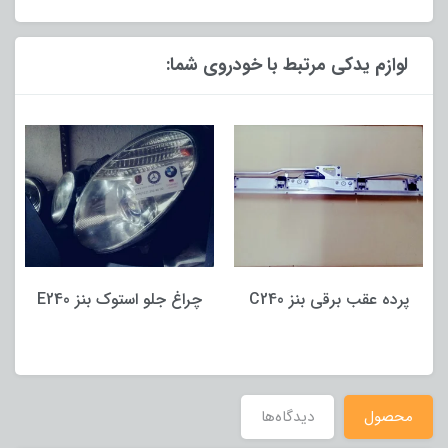
لوازم یدکی مرتبط با خودروی شما:
چراغ جلو استوک بنز E240
رله برق مرسدس بنز E200
محصول
دیدگاه‌ها