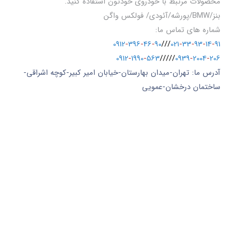
محصولات مرتبط با خودروی خودتون استفاده کنید.
بنز/BMW/پورشه/آئودی/ فولکس واگن
شماره های تماس ما:
0912
-
396
-
46
-
90
///
021
-
33
-
93
-
14
-
91
0912
-
1990
-
563
/////
0939
-
2004
-
206
آدرس ما: تهران-میدان بهارستان-خیابان امیر کبیر-کوچه اشراقی-
ساختمان درخشان-عمویی