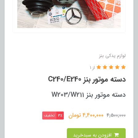
لوازم یدکی بنز
از 1
دسته موتور بنز C240/E240
دسته موتور بنز W203/W211
4,400,000
تومان
4,500,000
تخفیف
3٪
افزودن به سبدخرید