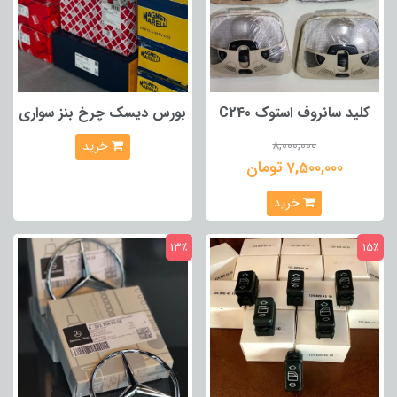
کلید سانروف استوک C240
بورس دیسک چرخ بنز سواری
8,000,000
خرید
7,500,000 تومان
خرید
13٪
15٪