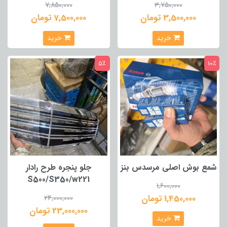
7,850,000
3,750,000
3,500,000 تومان
7,500,000 تومان
خرید
خرید
5٪
10٪
شمع بوش اصلی مرسدس بنز
جلو پنجره طرح رادار
S500/S350/w221
1,600,000
1,450,000 تومان
24,000,000
23,000,000 تومان
خرید