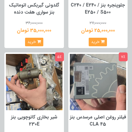
جلوپنجره بنز C240 / E240 /
گلدونی گیربکس اتوماتیک
E250 / S500
بنز سواری هفت دنده
36,000,000
27,000,000
25,000,000 تومان
35,000,000 تومان
خرید
خرید
5٪
7٪
فیلتر روغن اصلی مرسدس بنز
شیر بخاری کائوچویی بنز
230E
CLA 45