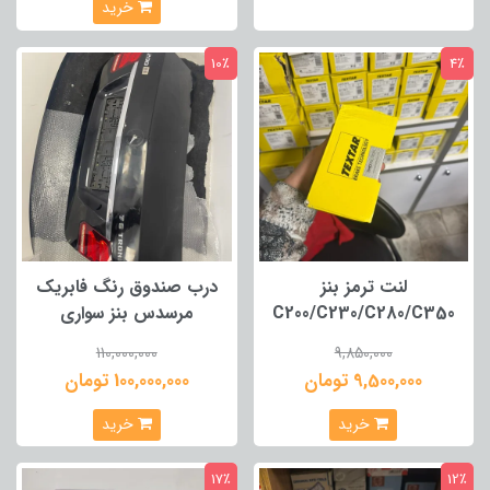
خرید
10٪
4٪
لنت ترمز بنز
درب صندوق رنگ فابریک
C200/C230/C280/C350
مرسدس بنز سواری
110,000,000
9,850,000
9,500,000 تومان
100,000,000 تومان
خرید
خرید
17٪
12٪