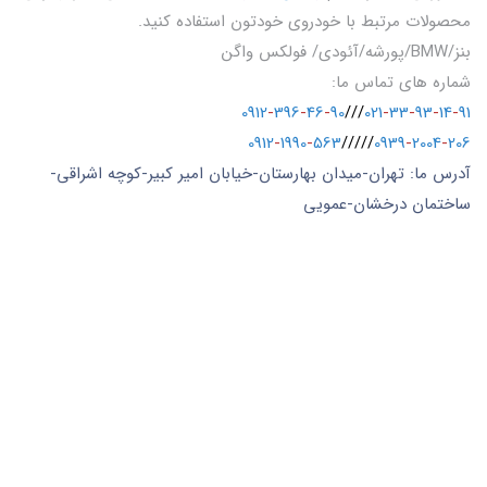
محصولات مرتبط با خودروی خودتون استفاده کنید.
بنز/BMW/پورشه/آئودی/ فولکس واگن
شماره های تماس ما:
0912
-
396
-
46
-
90
///
021
-
33
-
93
-
14
-
91
0912
-
1990
-
563
/////
0939
-
2004
-
206
آدرس ما: تهران-میدان بهارستان-خیابان امیر کبیر-کوچه اشراقی-
ساختمان درخشان-عمویی