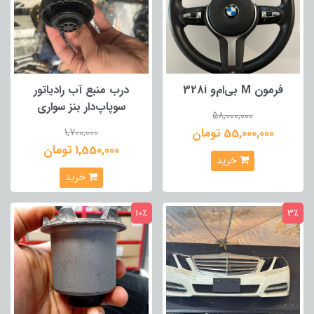
فرمون M بی‌ام‌و 328i
درب منبع آب رادیاتور
سوپاپ‌دار بنز سواری
58,000,000
55,000,000 تومان
1,700,000
1,550,000 تومان
خرید
خرید
10٪
3٪