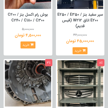
سپر سفید بنز E250 / E350 /
بوش رام اکسل بنز C200 /
E200 اتاق W212 (فیس
C240 / C180 / C300
قدیم)
5,000,000
4,500,000 تومان
46,000,000
45,000,000 تومان
خرید
خرید
3٪
8٪