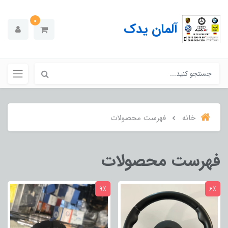
0
آلمان یدک
خانه
فهرست محصولات
فهرست محصولات
9٪
6٪