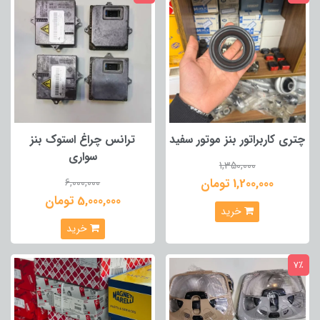
چتری کاربراتور بنز موتور سفید
ترانس چراغ استوک بنز
سواری
1,350,000
1,200,000 تومان
6,000,000
5,000,000 تومان
خرید
خرید
7٪