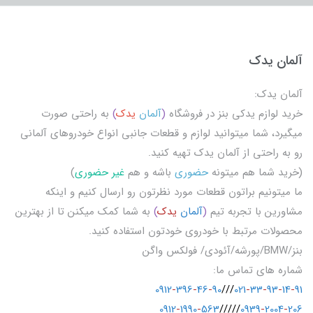
آلمان یدک
آلمان یدک:
خرید لوازم یدکی بنز در فروشگاه
(
آلمان
یدک
)
به راحتی صورت
میگیرد، شما میتوانید لوازم و قطعات جانبی انواع خودروهای آلمانی
رو به راحتی از آلمان یدک تهیه کنید.
(خرید شما هم میتونه
حضوری
باشه و هم
غیر حضوری
)
ما میتونیم براتون قطعات مورد نظرتون رو ارسال کنیم و اینکه
مشاورین با تجربه تیم
(
آلمان
یدک
)
به شما کمک میکنن تا از بهترین
محصولات مرتبط با خودروی خودتون استفاده کنید.
بنز/BMW/پورشه/آئودی/ فولکس واگن
شماره های تماس ما:
0912
-
396
-
46
-
90
///
021
-
33
-
93
-
14
-
91
0912
-
1990
-
563
/////
0939
-
2004
-
206