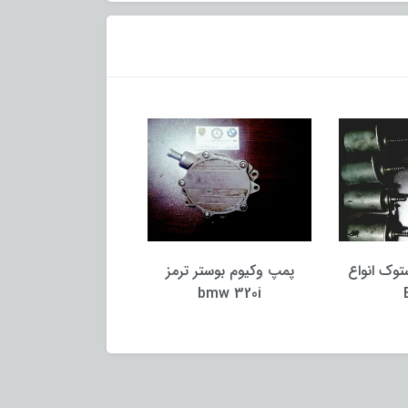
ک انواع
پمپ وکیوم بوستر ترمز
وکیوم بخار روغن bmw
bmw 320i