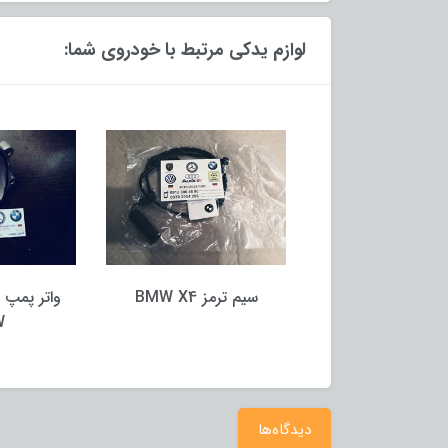
لوازم یدکی مرتبط با خودروی شما:
وس bmw x3
سیم ترمز BMW X4
واتر پمپ مک
MW
دیدگاه‌ها