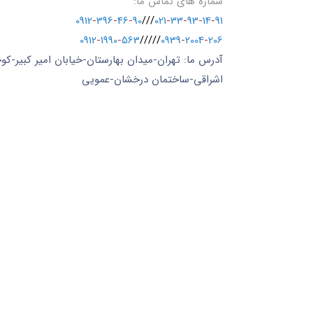
شماره های تماس ما:
0912
-
396
-
46
-
90
///
021
-
33
-
93
-
14
-
91
0912
-
1990
-
563
/////
0939
-
2004
-
206
آدرس ما: تهران-میدان بهارستان-خیابان امیر کبیر-کو
اشراقی-ساختمان درخشان-عمویی