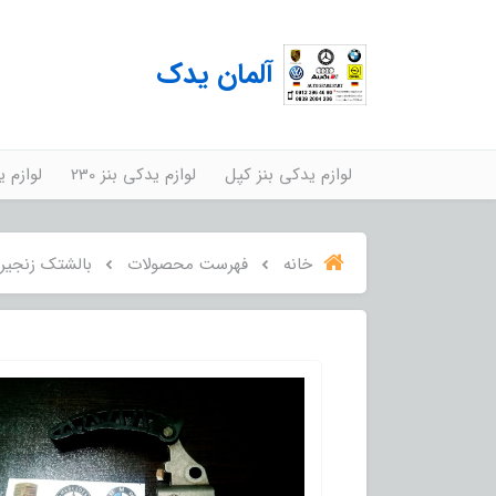
آلمان یدک
لوازم یدکی بنز کپل
لوازم یدکی بنز 230
لوازم ید
خانه
فهرست محصولات
بالشتک زنجیر mw 530i