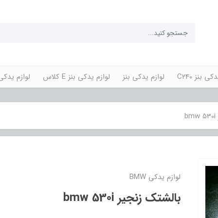
کی بنز C240
لوازم یدکی بنز
لوازم یدکی بنز E کلاس
لوازم یدکی پورش
b
لوازم یدکی BMW
بالشتک زنجیر bmw 530i