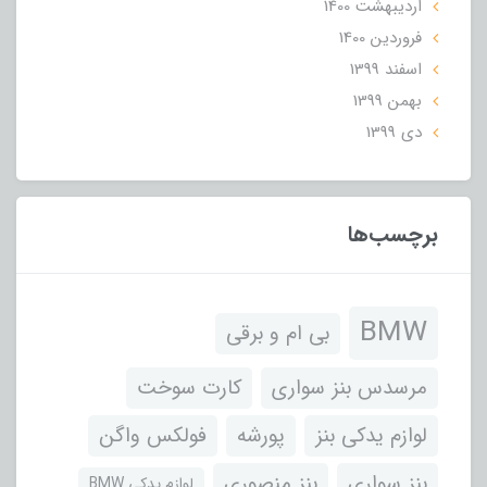
ارديبهشت 1400
فروردین 1400
اسفند 1399
بهمن 1399
دی 1399
برچسب‌ها
BMW
بی ام و برقی
مرسدس بنز سواری
کارت سوخت
لوازم یدکی بنز
پورشه
فولکس واگن
بنز سواری
بنز منصوری
لوازم یدکی BMW