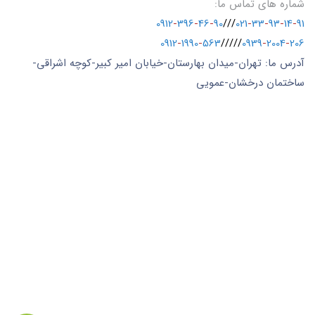
شماره های تماس ما:
0912
-
396
-
46
-
90
///
021
-
33
-
93
-
14
-
91
0912
-
1990
-
563
/////
0939
-
2004
-
206
آدرس ما: تهران-میدان بهارستان-خیابان امیر کبیر-کوچه اشراقی-
ساختمان درخشان-عمویی