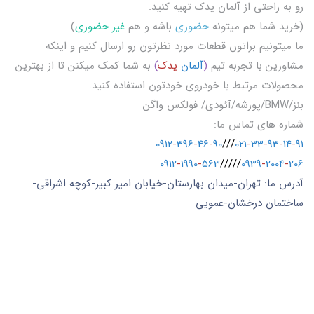
رو به راحتی از آلمان یدک تهیه کنید.
(خرید شما هم میتونه
حضوری
باشه و هم
غیر حضوری
)
ما میتونیم براتون قطعات مورد نظرتون رو ارسال کنیم و اینکه
مشاورین با تجربه تیم
(
آلمان
یدک
)
به شما کمک میکنن تا از بهترین
محصولات مرتبط با خودروی خودتون استفاده کنید.
بنز/BMW/پورشه/آئودی/ فولکس واگن
شماره های تماس ما:
0912
-
396
-
46
-
90
///
021
-
33
-
93
-
14
-
91
0912
-
1990
-
563
/////
0939
-
2004
-
206
آدرس ما: تهران-میدان بهارستان-خیابان امیر کبیر-کوچه اشراقی-
ساختمان درخشان-عمویی