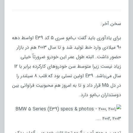
سخن آخر:
برای یادآوری باید گفت ب‌ام‌و سری 5 کد E39 اواسط دهه
90 میلادی وارد خط تولید شد و تا سال 2003 هم در بازار
حضور داشت. البته طول عمر این خودرو ضرورتاً خیلی
زیاد نیست زیرا متوسط سن خودروهای کارکرده برابر با 12
سال می‌باشد. E39 اولین نسلی بود که قلب 8 سیلندر را
در دل M5 قرار داد و تا به امروز هم محبوبیت فراوانی بین
دوستداران ب‌ام‌و دارد.
تدوین و جمع آوری: گروه تحقیقات خودرویی آلمان یدک