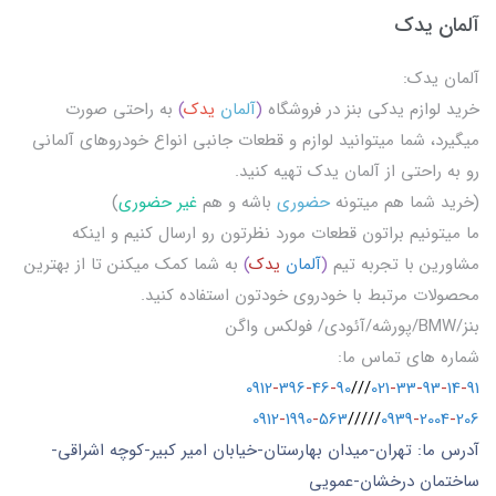
آلمان یدک
آلمان یدک:
خرید لوازم یدکی بنز در فروشگاه
(
آلمان
یدک
)
به راحتی صورت
میگیرد، شما میتوانید لوازم و قطعات جانبی انواع خودروهای آلمانی
رو به راحتی از آلمان یدک تهیه کنید.
(خرید شما هم میتونه
حضوری
باشه و هم
غیر حضوری
)
ما میتونیم براتون قطعات مورد نظرتون رو ارسال کنیم و اینکه
مشاورین با تجربه تیم
(
آلمان
یدک
)
به شما کمک میکنن تا از بهترین
محصولات مرتبط با خودروی خودتون استفاده کنید.
بنز/BMW/پورشه/آئودی/ فولکس واگن
شماره های تماس ما:
0912
-
396
-
46
-
90
///
021
-
33
-
93
-
14
-
91
0912
-
1990
-
563
/////
0939
-
2004
-
206
آدرس ما: تهران-میدان بهارستان-خیابان امیر کبیر-کوچه اشراقی-
ساختمان درخشان-عمویی