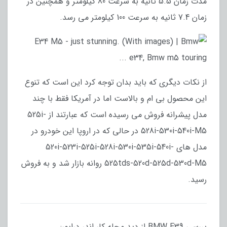
مدت زمان 5.5 ثانیه به سرعت 80 کیلومتر و همچنین در
زمان 7.4 ثانیه به سرعت 100 کیلومتر می رسد.
از نکات دیگری که باید بدان توجه کرد این است که تنوع
این محصول بی ام و بالاست اما در آمریکا فقط با چند
مدل پیشرانه فروش می رسیده است که عبارتند از 525i-
528i-530i-540i-M5 در حالی که در اروپا این خودرو در
مدل های 520i-523i-525i-528i-530i-535i-540i-
525tds-520d-525d-530d-M5 روانه بازار شد و به فروش
رسید.
بررسی BMW E39 از دید مجله کار اندر درایور: