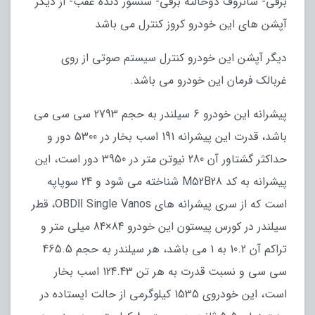
برقی- سانروف دوحالته برقی- سنسور دنده عقب- از دیگر
آپشن های این خودرو کروز کنترل می باشد
دیگر آپشن این خودرو کنترل سیستم صوتی از روی
غربالک فرمان این خودرو می باشد.
پیشرانه این خودرو 6 سیلندر به حجم 2793 سی سی می
باشد، قدرت این پیشرانه 191 اسب بخار در 5300 دور و
حداکثر گشتاور آن 280 نیوتن متر در 3950 دور است، این
پیشرانه به کد M52B28 شناخته می شود و 24 سوپاپه
است که از سری پیشرانه های OBDІІ Single Vanos، قطر
سیلندر در کورس پیستون این خودرو 84×84 میلی متر و
تراکم آن 10.2 به 1 می باشد، هر سیلندر به حجم 465.5
سی سی و نسبت قدرت به هر تن 124.43 اسب بخار
است، این خودروی 1535 کیلوگرمی از حالت ایستاده در