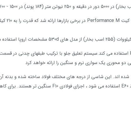
F10 از همان سیستم جلوبندی سری 7 با کد F01 استفاده می کند.سیستم تعلیق جلو با ترکیب طبقها
دو محوری یک سواری نرم و سنگین را ارائه خواهد کرد
مقایسه با ساختار جلویی آلومینیومی که توسط E60 استفاده می