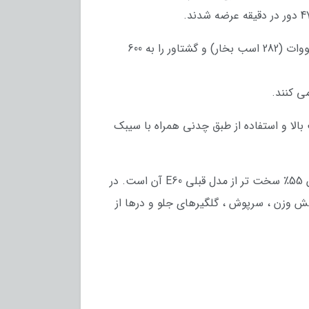
برای مدل سری پنج دیزل یا همان 530d ، یک کیت Performance M در برخی بازارها ارائه شد که قدرت را به 210 کیلووات (282 اسب بخار) و گشتاور را به 600
ی چدنی در قسمت بالا و استفاده از طبق چدنی همراه با سیبک
بیشتر اجزای سیستم تعلیق از آلومینیوم ساخته شده اند. این شاسی از درجه های مختلف فولاد ساخته شده و بدنه آن 55٪ سخت تر از مدل قبلی E60 آن است. در
 شود ، اجزای فولادی F10 سنگین تر هستند. برای کاهش وزن ، سرپوش ، گلگیرهای جلو و درها از