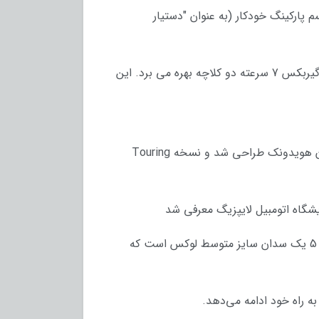
 پارکینگ خودکار (به عنوان "دستیار
مدل M5 بی ام و سری 5 نسل ششم که در سال 2011 معرفی شد ، از موتور V8 توربوشارژ بی ام و با کدS63 به همراه گیربکس 7 سرعته دو کلاچه بهره می برد. این
از نوامبر 2005 تا دسامبر 2006 ، نمای بیرونی توسط Jacek Fröhlich تحت هدایت مدیر طراحی گروه BMW آدریان ون هویدونک طراحی شد و نسخه Touring
سری 5 با نامی پر از افتخار و محبوبیت که سال‌هاست در کنار سایر محصولات دیگر ب ام و می‌درخشد. ب ام و سری 5 یک سدان سایز متوسط لوکس است که