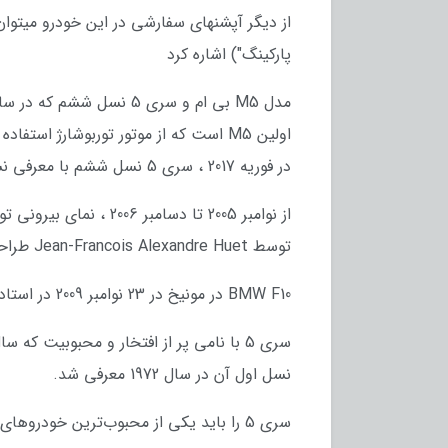
از دیگر آپشنهای سفارشی در این خودرو میتوان
پارکینگ") اشاره کرد
اولین M5 است که از موتور توربوشارژ استفاده می کند.
در فوریه 2017 ، سری 5 نسل ششم با معرفی نسل 7 با کد G30 جایگزین شد
توسط Jean-Francois Alexandre Huet طراحی شده است
BMW F10 در مونیخ در 23 نوامبر 2009 در استادیوم المپیک مونیخ رونمایی شد و البته سال بعد مدل TOURING در نمایشگاه اتومبیل لایپزیگ معرفی شد
نسل اول آن در سال 1972 معرفی شد.
سری 5 را باید یکی از محبوب‌ترین خودروهای تاریخ کمپانی آلمانی بدانیم که پس از گذشت سال‌ها همچنان پرقدرت به راه خود ادامه می‌دهد.