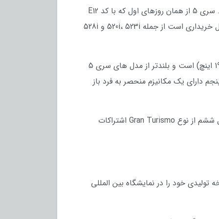
سری 5 مدت ‌هاست در بازار کشورمان هم عرضه می‌شود و نسل ششم آن را باید یکی از موفق‌ترین‌ها در ایران بدانیم. سری 5 از همان روزهای اول که با کد E12
وارد کشور شد تبدیل به یکی از پرفروش‌ترین خودروهای لوکس داخل ایران شد. BMW F10 در نسخه‌های مختلفی قابل خریداری است از جمله 520i، 523i و 528i
سری 5 Gran Turismo یک سبک بدنه 5 درب است که در سال 2009 به بازار عرضه شد. طول آن 4998 میلی متر (196.8 اینچ) است و بلندتر از مدل های سری 5
ر ب پنجم دارای یک مکانیزم منحصر به فرد باز
اگرچه بی ام و Gran Turismo به عنوان بخشی از سری F10 به فروش می رسد ، اما درواقع که شاسی سری پنج نسل ششم از نوع Gran Turismo اشتراکات
BMW Concept 5 Series Gran  در نمایشگاه اتومبیل ژنو 2009 توانست نسخه تولیدی خود را در نمایشگاه بین المللی