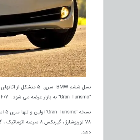
"Gran Turismo" به بازار عرضه می شود. F10 / F11 / F07 از 2009 تا 2017 تولید شده است و اغلب در بین BMW دوستان به طور جمعی به آنها F10 می گویند.
دهد.