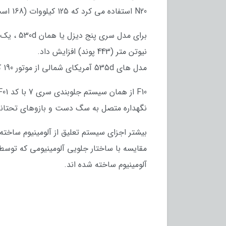
N20 استفاده می کرد که 125 کیلووات (168 اسب بخار) در 5000 دور در دقیقه و 250 نیوتن متر (184 پوند) در 1500 - 4700 دور در دقیقه عرضه شدند.
نیوتن متر (443 پوند) افزایش داد.
مدل های 535d آمریکای شمالی از موتور 190 کیلووات (255 اسب بخار) از مدل های 530d مشخصات اروپا استفاده می کنند.
نگهداره متصل به سگ دست و بازوهای تحتانی 
آلومینیوم ساخته شده اند.