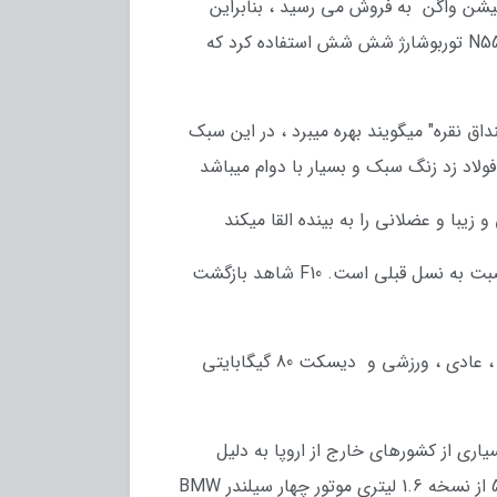
ر کشورها ، سری 5 جی تی به همراه نسل قبلی E60 / E61 سری 5 سدان و استیشن واگن به فروش می رسید ، بنابراین
سری 5 جی تی اولین مدل از نسل F10 / F11 / F07 بود که روانه بازار شد. F07 535i GT اولین مدلی بود که از موتور N55 توربوشارژ شش شش استفاده کرد که
ه که آلمان ها به آن "ته قنداق نقره" میگویند بهره میبرد ، در این سبک
ولاد زد زنگ سبک و بسیار با دوام میباشد
یبا و عضلانی را به بینده القا میکند
فضای داخلی دارای یک سیستم تصویری به روز شده 10.5 اینچ و افزایش فضای عقب در زانو برای سرنشینان عقب نصبت به نسل قبلی است. F10 شاهد بازگشت
تجهیزات موجود در F10 شامل آلارم ترمز احیا کننده و انتخابگر حالت رانندگی ("کنترل پویا درایو") با حالت های راحت ، عادی ، ورزشی و دیسکت 80 گیگابایتی
BMW  استفاده می کنند ، با این وجود بسیاری از کشورهای خارج از اروپا به دلیل
سطح گوگرد بالای بنزین موجود ، همچنان از موتور قدیمی BMW N52 استفاده می کردند. در یونان و ترکیه ، مدل 520i از نسخه 1.6 لیتری موتور چهار سیلندر BMW