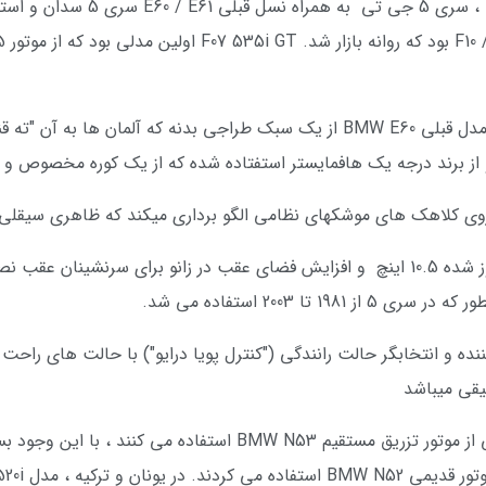
در سه ماهه چهارم سال 2009 در بیشت
بی ام و F10 در مقایسه با سبک بحث برانگیز مدل قبلی BMW E60 از یک سبک طراجی بدن
از برند درجه یک هافمایستر استفتاده شده که از یک کوره مخصوص و ف
روی کلاهک های موشکهای نظامی الگو برداری میکند که ظاهری سیقلی و ز
تا 2003 استفاده می شد.
یقی میباشد
در اروپا ، مدل های شش سیلندر تنفس طبیعی از موتور تزریق مستقیم N53