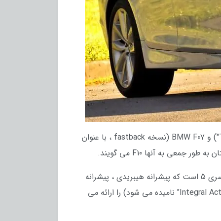
نسل ششم BMW سری 5 متشکل از اتاقهای BMW F10 (نسخه سدان) ، BMW F11 (نسخه واگن ، با عنوان "Touring") و BMW F07 (نسخه fastback ، با عنوان
نسخه 'Gran Turismo' اولین و تنها سری 5 است که به سبک بدنه فست بک تولید شد. بی ام و F10 همچنین اولین سری 5 است که پیشرانه هیبریدی ، پیشرانه
V8 توربوشارژ ، گیربکس 8 سرعته اتوماتیک ، گیربکس دو کلاچه (در M5) ، فرمان فعال چرخ عقب (که "Integral Active Steering" نامیده می شود) را ارائه می