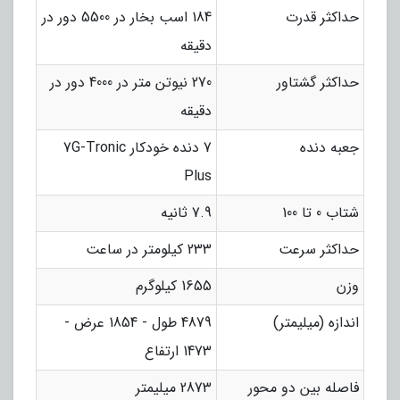
حداکثر قدرت
184 اسب بخار در 5500 دور در
دقیقه
حداکثر گشتاور
270 نیوتن متر در 4000 دور در
دقیقه
جعبه دنده
7 دنده خودکار 7G-Tronic
Plus
شتاب 0 تا 100
7.9 ثانیه
حداکثر سرعت
233 کیلومتر در ساعت
وزن
1655 کیلوگرم
اندازه (میلیمتر)
4879 طول - 1854 عرض -
1473 ارتفاع
فاصله بین دو محور
2873 میلیمتر