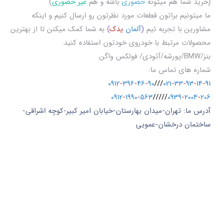
(خرید شما هم میتونه
حضوری
باشه و هم
غیر حضوری
)
ما میتونیم براتون قطعات مورد نظرتون رو ارسال کنیم و اینکه
مشاورین با تجربه تیم
(
آلمان
یدک
)
به شما کمک میکنن تا از بهترین
محصولات مرتبط با خودروی خودتون استفاده کنید.
بنز/BMW/پورشه/آئودی/ فولکس واگن
شماره های تماس ما:
0912
-
396
-
46
-
90
///
021
-
33
-
93
-
14
-
91
0912
-
1990
-
563
/////
0939
-
2004
-
206
آدرس ما: تهران-میدان بهارستان-خیابان امیر کبیر-کوچه اشراقی-
ساختمان درخشان-عمویی