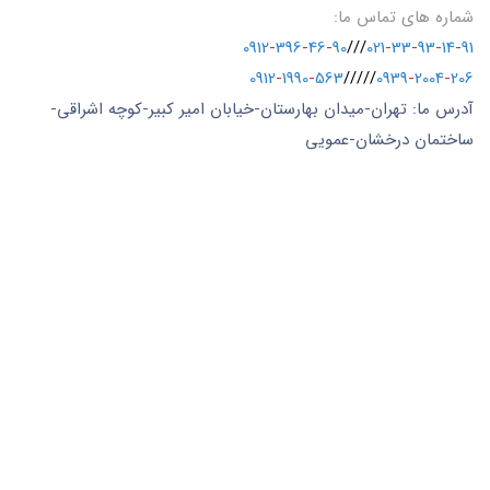
شماره های تماس ما:
0912
-
396
-
46
-
90
///
021
-
33
-
93
-
14
-
91
0912
-
1990
-
563
/////
0939
-
2004
-
206
آدرس ما: تهران-میدان بهارستان-خیابان امیر کبیر-کوچه اشراقی-
ساختمان درخشان-عمویی