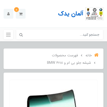
0
آلمان یدک
خانه
فهرست محصولات
شیشه جلو بی ام و BMW 428i