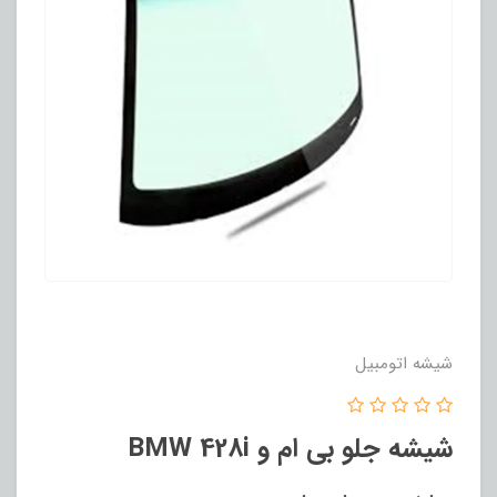
شیشه اتومبیل
شیشه جلو بی ام و BMW 428i