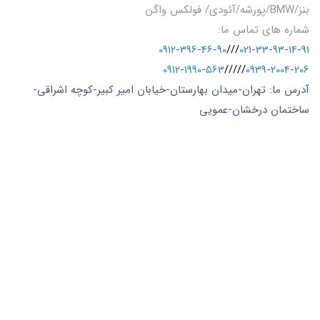
بنز/BMW/پورشه/آئودی/ فولکس واگن
شماره های تماس ما:
0912
-
396
-
46
-
90
///
021
-
33
-
93
-
14
-
91
0912
-
1990
-
563
/////
0939
-
2004
-
206
آدرس ما: تهران-میدان بهارستان-خیابان امیر کبیر-کوچه اشراقی-
ساختمان درخشان-عمویی