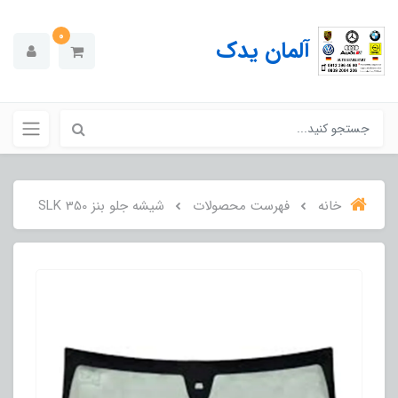
0
آلمان یدک
خانه
فهرست محصولات
شیشه جلو بنز SLK 350