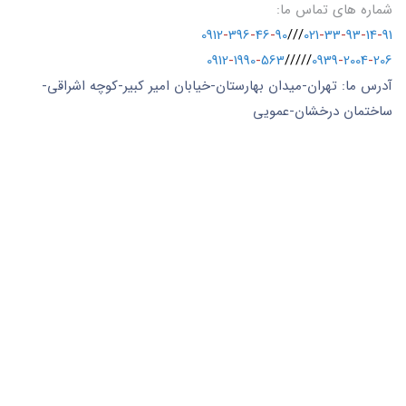
شماره های تماس ما:
0912
-
396
-
46
-
90
///
021
-
33
-
93
-
14
-
91
0912
-
1990
-
563
/////
0939
-
2004
-
206
آدرس ما: تهران-میدان بهارستان-خیابان امیر کبیر-کوچه اشراقی-
ساختمان درخشان-عمویی