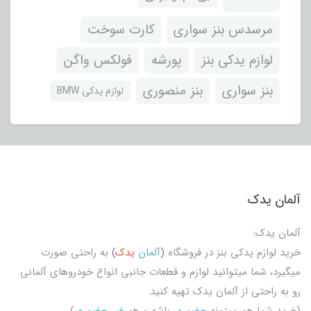
مرسدس بنز سواری
کارت سوخت
لوازم یدکی بنز
پورشه
فولکس واگن
بنز سواری
بنز منصوری
لوازم یدکی BMW
آلمان یدک
آلمان یدک:
خرید لوازم یدکی بنز در فروشگاه
(
آلمان
یدک
)
به راحتی صورت
میگیرد، شما میتوانید لوازم و قطعات جانبی انواع خودروهای آلمانی
رو به راحتی از آلمان یدک تهیه کنید.
(خرید شما هم میتونه
حضوری
باشه و هم
غیر حضوری
)