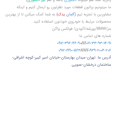
ما میتونیم براتون قطعات مورد نظرتون رو ارسال کنیم و اینکه
مشاورین با تجربه تیم
(
آلمان
یدک
)
به شما کمک میکنن تا از بهترین
محصولات مرتبط با خودروی خودتون استفاده کنید.
بنز/BMW/پورشه/آئودی/ فولکس واگن
شماره های تماس ما:
0912
-
396
-
46
-
90
///
021
-
33
-
93
-
14
-
91
0912
-
1990
-
563
/////
0939
-
2004
-
206
آدرس ما: تهران-میدان بهارستان-خیابان امیر کبیر-کوچه اشراقی-
ساختمان درخشان-عمویی