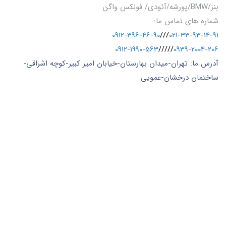
بنز/BMW/پورشه/آئودی/ فولکس واگن
شماره های تماس ما:
0912
-
396
-
46
-
90
///
021
-
33
-
93
-
14
-
91
0912
-
1990
-
563
/////
0939
-
2004
-
206
آدرس ما: تهران-میدان بهارستان-خیابان امیر کبیر-کوچه اشراقی-
ساختمان درخشان-عمویی