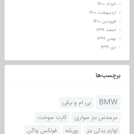
خرداد 1400
ارديبهشت 1400
فروردین 1400
اسفند 1399
بهمن 1399
دی 1399
برچسب‌ها
BMW
بی ام و برقی
مرسدس بنز سواری
کارت سوخت
لوازم یدکی بنز
پورشه
فولکس واگن