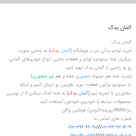
آلمان یدک
آلمان یدک:
خرید لوازم یدکی بنز در فروشگاه
(
آلمان
یدک
)
به راحتی صورت
میگیرد، شما میتوانید لوازم و قطعات جانبی انواع خودروهای آلمانی
رو به راحتی از آلمان یدک تهیه کنید.
(خرید شما هم میتونه
حضوری
باشه و هم
غیر حضوری
)
ما میتونیم براتون قطعات مورد نظرتون رو ارسال کنیم و اینکه
مشاورین با تجربه تیم
(
آلمان
یدک
)
به شما کمک میکنن تا از بهترین
محصولات مرتبط با خودروی خودتون استفاده کنید.
بنز/BMW/پورشه/آئودی/ فولکس واگن
شماره های تماس ما:
0912
-
396
-
46
-
90
///
021
-
33
-
93
-
14
-
91
0912
-
1990
-
563
/////
0939
-
2004
-
206